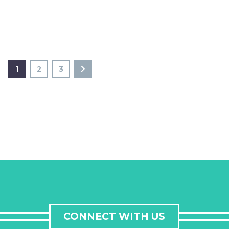
1
2
3
CONNECT WITH US