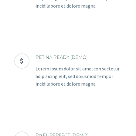
incidilabore et dolore magna
RETINA READY (DEMO)


Lorem ipsum dolor sit ametcon sectetur
adipisicing elit, sed doiusmod tempor
incidilabore et dolore magna
PIXEL PERFECT (DEMO)