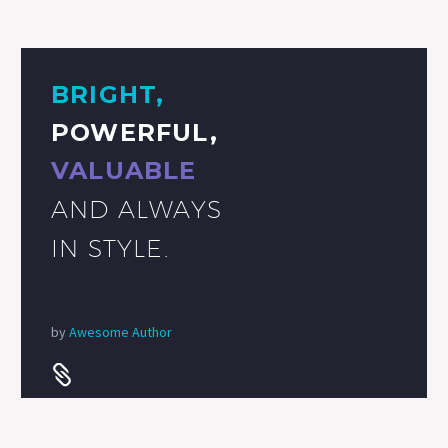
BRIGHT,
POWERFUL,
VALUABLE
AND ALWAYS
IN STYLE.
by
Awesome Author

