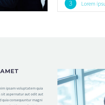
3
Lorem ips
 AMET
im ipsam voluptatem quia
 sit aspernatur aut odit aut
ed quia consequuntur magni