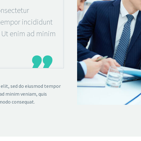
nsectetur
 tempor incididunt
. Ut enim ad minim

 elit, sed do eiusmod tempor
 ad minim veniam, quis
mmodo consequat.