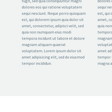
fugit, sed quia consequuntur magni
dolores 
dolores eos qui ratione voluptatem
sequi ne
sequi nesciunt. Neque porro quisquam
est, qui
est, qui dolorem ipsum quia dolor sit
amet, co
amet, consectetur, adipisci velit, sed
quia no
quia non numquam eius modi
tempora 
tempora incidunt ut labore et dolore
magnam 
magnam aliquam quaerat
voluptat
voluptatem. Lorem ipsum dolor sit
amet adi
amet adipisicing elit, sed do eiusmod
tempor i
tempor incididun.
magna a