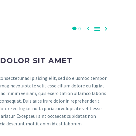



0
 DOLOR SIT AMET
onsectetur adi pisicing elit, sed do eiusmod tempor
 mag navoluptate velit esse cillum dolore eu fugiat
m ad minim veniam, quis exercitation ullamco laboris
consequat. Duis aute irure dolor in reprehenderit
dolore eu fugiat nulla pariaturvoluptate velit esse
pariatur. Excepteur sint occaecat cupidatat non
ficia deserunt mollit anim id est laborum.